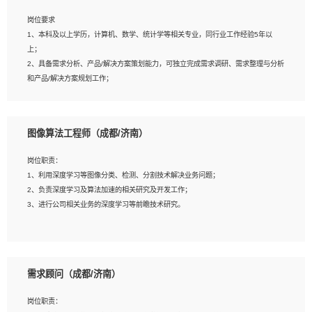
岗位要求
岗位要求：
1、本科及以上学历，计算机、数学、统计学等相关专业，同行业工作经验5年以
1、全日制统招本科及以上学历，计算机相关专业毕业，5年以上开发工作经验；
上；
2、具有扎实的java编程功底和良好的编码习惯，有分布式、多线程及高并发系统开
2、具备需求分析、产品/解决方案策划能力，可独立完成需求调研、需求整理与分析
发经验和性能调优经验尤佳；熟悉JVM调优；掌握基础中间件、基础架构方案和云
和产品/解决方案规划工作；
平台、云产品功能特性，熟练使用相关平台的功能和了解其背后实现机制；
3、逻辑缜密，对用户产品/解决方案体验敏感，对数据敏感，有产品/解决方案意
3、精通主流开发框架经验，精通一门主流开发语言；熟悉主流开源框架源码；
识，有主见，以数据为驱动，以结果为导向；
4、具有一定的大中型项目参与经验，有中间件、基础组件和框架的研发经验，具备
4、具有丰富的AI产品/解决方案解决方案经验，能够针对客户的需求，快速响应输出
研发管理流程建设经验；
图像算法工程师（成都/济南）
相关的解决方案，包括视频分析、图像识别、NLP、OCR、机器学习等；
5、熟悉Spring、Mybatis等开源框架和常用apache组件,熟悉Web服务端开发的各
5、具备AI技术背景，掌握TensorFlow、PyTorch、Spark MLlib、SK-Learn等常见
种常用框架和技术Springboot、Shiro、springcloud等；熟悉Linux常用命令和了解
岗位职责：
AI算法框架，对人脸识别、目标检测、图像识别、OCR、NLP等AI算法有深刻理
常用脚本语言，较丰富的线上系统运维经验，复杂问题排查思路清晰。
1、利用深度学习等图像分类、检测、分割技术解决业务问题；
解。具有AI平台级产品/解决方案从业经验者优先。具有大数据技术背景者优先；
2、负责深度学习及算法加速的相关研究及开发工作；
6、具备良好的客户意识与沟通能力，善于学习思考、创新与团队协作，认真负责、
3、进行公司相关业务的深度学习等前瞻技术研究。
执行力与抗压力强。
岗位要求：
1、统招本科以上学历，图形图像、计算机或数学相关专业；
需求顾问（成都/济南）
2、2年以上图像处理开发经验，熟悉python和spark开发；
3、熟练使用TensorFlow、Theano、Keras 及 Caffe 任意一种主流深度学习框架搭
岗位职责：
建深度学习系统环境；