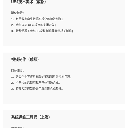
UE4技术美术（成都）
2、熟练掌握 Unity3D 程序开发，精通 C# 语言开发；
3、具有大量插件的使用调试经历，开发测试过 UWP 端程序者优先；
岗位职责：
4、有良好的沟通能力和团队合作意识；
1、负责数字孪生数据可视化的特效制作；
5、开发过 HoloLens 程序者优先。
2、参与公司 UE4 项目的支援开发；
3、特殊情况下参与3D模型 制作及其他相关制作；
岗位要求：
1、全日制本科以上学历，美术、动画相关专业毕业，具有相关效果制作经验2年以
视频制作（成都）
上；
2、熟练掌握 Particle 或 Niagara 制作特效模块；
岗位职责：
3、想象力丰富, 有一定的艺术审美深度；
1、各类企业宣传片视频的剪辑和片头片尾包装；
4、有良好的场景特效搭建功底；
2、广告片的后期剪辑与整体特效合成；
5、熟悉 3Ds Max 或者 Maya；
3、特效及动画制作并了解后期合成软件。
6、有良好的沟通能力和团队合作意识；
7、参与过建筑结构表现相关项目者优先
岗位要求：
1、热爱影视，责任心强，有强烈的兴趣和后期制作的主观能动性；
系统运维工程师（上海）
2、熟练使用After Effect、Photo Shop、熟练掌握视频剪辑和特效包装软件；
3、能对影片后期进行整体调色控制，具备一定审美感；