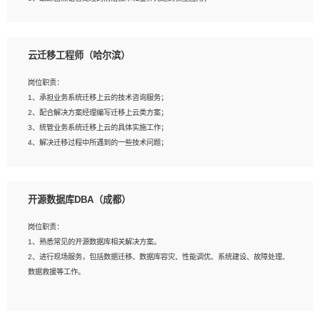
4、负责问答系统的搭建和知识图谱的建立；
云迁移工程师（哈尔滨）
岗位要求：
1、1年及以上自然语言处理方向研究或工作经验，统招本科及以上学历；
岗位职责：
2、熟悉tensorflow，keras，pytorch等常规深度学习框架，快速根据客户需求实现
1、承担业务系统迁移上云的技术咨询服务；
有效的模型；
2、配合解决方案经理编写迁移上云类方案；
3、熟悉掌握至少一种编程语言，如：Python，Java；
3、统管业务系统迁移上云的具体实施工作；
4、 熟悉NLP相关算法与实现；
4、解决迁移过程中所遇到的一些技术问题；
5、至少有一次及以上问答系统的项目实践，熟悉问答系统全流程开发者优先；
6、有较强的问题分析和处理能力，良好的团队合作意识；
7、 参与过相关竞赛或科研项目者优先。
岗位要求：
开源数据库DBA（成都）
1、专科及以上学历，三年以上工作经验，计算机等相关专业；
2、具备常见业务系统资源评估、部署优化和故障排查的能力；
岗位职责：
3、熟悉常见操作系统、存储、网络、 IO 等相关原理；
1、熟悉常见的开源数据库相关解决方案。
4、具有迁移工具实操经验，具备P2V、V2V迁移能力；
2、进行现场服务，包括数据迁移、数据库容灾、性能调优、系统建设、故障处理、
5、熟练华为、VMware虚拟化、云计算及云存储技术；
数据救援等工作。
6、熟悉主流数据库、应用服务器、中间件部署架构和运维方法；
7、具备资源池迁移、应用及数据迁移、异构数据迁移相关经验；
8、具有HCIE/H3CIE/VMware/阿里云等云计算方向认证者优先；
岗位要求：