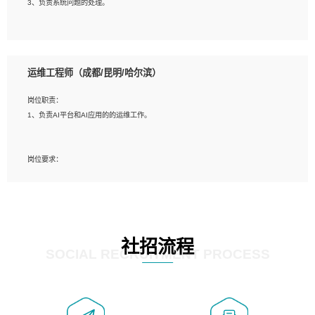
3、负责系统问题的处理。
5、必须有实际的生产环境系统维护经验。
6、有中国移动安全态势系统相关项目经验优先考虑。
岗位要求：
1、精通java编程，熟悉vue和jsp编程；
运维工程师（成都/昆明/哈尔滨）
2、熟悉linux命令；
3、熟练使用springmvc、springcloud、webservice等框架进行开发；
岗位职责：
4、熟练使用oracle、mysql进行开发；
1、负责AI平台和AI应用的的运维工作。
5、熟悉流程开发如使用activiti；
6、计算机相关专业本科以上学历，3年以上开发工作经验。
岗位要求：
1、计算机相关专业，大专以上学历，2年以上开发运维工作经验；
2、必须具备的能力：有丰富的运维开发和K8S运维经验；熟悉K8S、Git、docker
等相关工具使用；熟练掌握Linux环境下的Shell语言 ；工作责任感强、具有良好的
沟通能力、服务意识；
3、掌握Linux环境下的Python编程语言；
社招流程
4、掌握DevOps思想、方法和流程。Jenkins工具使用；
SOCIAL RECRUITMENT PROCESS
5、掌握常见中间件配置与优化，如mysql、nginx等；
6、掌握服务器的维护，熟悉linux系统的常用操作；
7、掌握和第三方系统API接口的维护操作，和安全漏洞扫描的修复工作。