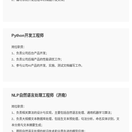
4、有较强的系统需求分析、文档编写能力、沟通能力；
5、具备与多团队合作的经验，良好团队协作精神；
岗位要求：
1、全日制本科及以上学历，计算机相关专业毕业，一年以上前端开发工作经验；
2、熟练掌握HTML、CSS、JavaScript等web相关技术；
Python开发工程师
3、熟悉react/vue/angular任何一种前端框架，熟悉react优先；
4、熟悉webpack配置和git操作；
岗位职责：
5、善于沟通，具有团队意识；
1、负责公司后台产品开发；
2、负责公司后端产品的性能调优工作；
3、参与公司AI产品的开发、实施、测试文档编写工作。
岗位要求:
1、计算机相关专业，本科及以上学历，2年以上后端开发经验，有过运营商项目经
NLP自然语言处理工程师（济南）
验的更佳；
2、熟练python编程语言，熟悉服务端开发流程，熟悉常见的算法和数据结构；
岗位职责：
3、熟悉数据库开发，熟悉Mysql、Oracle、MongoDb数据库应用开发其中一种；
1、负责相关算法的设计与实现，主要包括自然语言处理、通用机器学习算法；
4、熟悉Python Wed框架（Django/Flask...）代码能力优秀，熟悉编码规范和具备
2、负责大规模文本数据库处理，包括生文本预处理，句法分析，命名实体识别，文
良好的文档编写能力）；
本分类与文本摘要生成；
5、沟通表达能力强，具备团队协作能力。
3、跟踪自然语言处理的前沿技术和业界先进的模型应用；