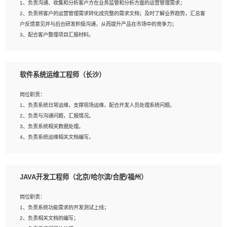
1、负责沟通、收集和分析客户方在业务监管和分析方面的运营管理需求；
4、熟悉OPENCV、HALCON等常用图像处理软件，熟练进行图像处理；
2、负责将客户的运营管理需求转化成完整的需求文档；及时了解业界趋势，汇总客
5、熟悉主流的分类算法、聚类算法和关联分析算法原理，能熟练使用神经网络算法
户反馈意见并与后台研发积极沟通，从而提升产品在市场中的竞争力；
的进行业务建模；
3、配合客户整理项目汇报材料。
6、对OCR领域有深入的研究，熟悉模型调参，压缩和整型化方法；
7、熟悉mysql、oracle、MongoDB、redis等其中一种数据库使用。
岗位要求：
软件系统运维工程师（长沙）
1、3年以上运营或解决方案的工作经验。
2、具备良好的逻辑能力、沟通能力和文字处理能力，能够从海量数据中发现关键特
岗位职责：
征，可独立提出完整的优化方案,并推动方案执行达成结果；熟练使用PPT、
1、负责系统日常运维，支撑现场运维，配合开发人员处理系统问题。
WORD、EXCEL等办公软件；
2、负责与沟通问题，汇报情况。
3、深入理解公司各项AI产品和技术信息；具有较强的文档编写能力，能独立撰写
3、负责系统相关数据处理。
PPT、方案建议书等，面试时需携带个人制作的专业PPT文件进行展示。
4、负责系统运维相关文档编写。
5、负责现场对接客户，沟通事项。
JAVA开发工程师（北京/哈尔滨/合肥/福州）
岗位要求：
1、计算机相关专业本科以上学历，1年以上软件系统运维经验。
岗位职责：
2、精通linux命令。
1、负责系统功能需求的开发测试上线；
3、熟悉oracle、mysql 数据库。
2、负责相关文档的编写；
4、善于沟通，具有良好的团队合作精神和协作能力。