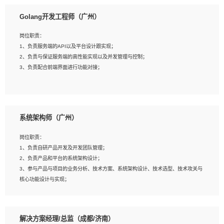
1、本科以上相关专业毕业，拥有三年以上相关数据工作经验经验。
Golang开发工程师（广州）
2、熟悉PostgreSQL、redis、MongoDB、ElasticSearch等开源数据库运维管理，
拥有开发经验优先。
岗位职责：
3、熟悉Oracle、MySQL、SQLServer中一种或多种优先。
1、负责服务端的API以及平台设计跟实现；
4、熟悉Hadoop、HBASE、Spark等大数据平台优先。
2、负责与保证服务端的高性能实现以及并发管理与控制；
5、熟悉linux或任意一种unix操作系统，如有较强操作系统侧工作经验者优先。
3、负责配合前端界面进行功能对接；
6、具备丰富的项目实施经验，较强的自我学习能力。
7、责任心强，为人友好，沟通能力强，具有良好的团队意识。
岗位要求：
1、本科及以上学历，计算机相关专业；
系统架构师（广州）
2、1年以上Golang开发工作经验，能独立完成相应项目开发；
3、基础扎实、熟悉数据结构与算法，熟悉多线程、多进程、IO复用等并发编程思维
岗位职责：
与实现，熟悉常用开源框架及设计模式；
1、负责自研产品开发及开发团队管理；
4、熟悉Golang、连接池、消息队列等组件使用、熟悉后端开发、测试、调试流程
2、负责产品和平台的系统架构设计；
跟工具使用；
3、参与产品与项目的业务分析、技术方案、系统架构设计、技术选型、技术攻关与
5、对技术有激情，喜欢钻研，能快速接受和掌握新技术，学习能力和工作责任心
核心功能设计与实现；
强，良好的沟通表达能力和团队协作能力。
4、根据业务及技术发展，做前瞻性的技术分析、研究及应用；
5、根据业务架构设计与业务需求，上接业务设计下接系统设计，编写系统概要设
计，指导技术骨干进行系统详细设计。
解决方案经理/总监（成都/济南）