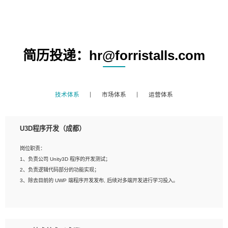
简历投递：hr@forristalls.com
技术体系
市场体系
运营体系
U3D程序开发（成都）
岗位职责：
1、负责公司 Unity3D 程序的开发测试；
2、负责逻辑代码部分的功能实现；
3、除去目前的 UWP 端程序开发发布, 后续对多端开发进行学习投入。
岗位要求：
1、全日制本科相关专业，具有相关开发经验?年以上；