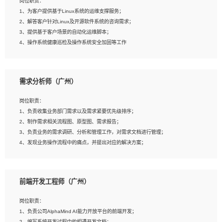
岗位职责：
4、在剪辑上会思考，有一定编导思维；
1、为客户提供基于Linux系统的运维支撑服务；
5、踏实， 勤奋，愿意在工作中不断学习，提高自我；
2、解答客户针对Linux及开源软件系统的咨询需求；
6、能与同事友好相处。
3、提供基于客户场景的自动化运维脚本；
4、操作系统健康巡检及操作系统安全加固等工作
岗位要求：
需求分析师（广州）
1、全日制本科计算机相关专业毕业，3年以上相关工作经验；
2、精通linux操作系统的运行维护，具有故障处理的能力
岗位职责：
3、熟练使用脚本语言，shell/python任一种，熟练使用Ansible
1、负责收集业务部门需求以及需求紧要优先级排序；
4、熟悉linux常见服务、中间件的基本原理、部署以及故障处理，如：Mysql、
2、制作需求相关流程图、原型图、需求报告；
Apache、Nginx、Zabbix、Kafka等
3、负责业务的需求调研、分析和管理工作，对需求文档进行管理；
5、熟悉主流虚拟化技术，如：VMware、KVM
4、发现业务操作流程中的痛点，并提出对应的解决方案；
6、具备网络方面的基础知识，熟悉常见的网络协议，如TCP/IP，转发原理，路由优
5、完成其他上级领导交予的任务和工作。
先级等
7、了解容器技术，熟悉docker或podman
8、有良好的文档编写能力和沟通能力，有RHCE证书优先
前端开发工程师（广州）
岗位要求：
1、本科以上学历，一年以上需求分析相关经验者优先；
岗位职责：
2、熟悉产品及需求规划工具，如:Axure、Xmind、MS Project等；
1、负责公司AlphaMind AI能力开放平台的前端开发；
3、具备良好的交流协调能力，有较强的责任感、工作积极主动；
2、编写系统开发过程中的相遇开发文档；