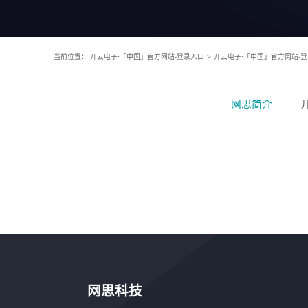
当前位置：
开云电子·「中国」官方网站-登录入口
>
开云电子·「中国」官方网站-
网思简介
网思科技