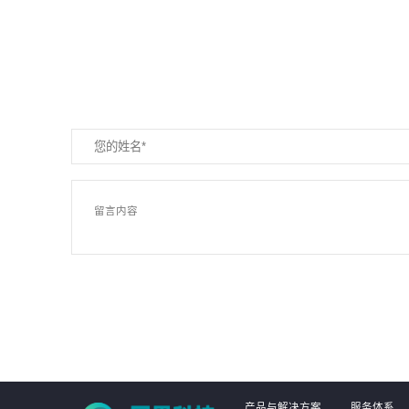
产品与解决方案
服务体系