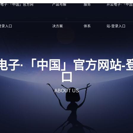
电子·「中国」官方网
产品与解
服务
开云电子·「中
登录入口
决方案
体系
站-登录入口
电子·「中国」官方网站-
口
ABOUT US