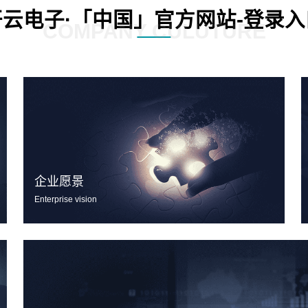
开云电子·「中国」官方网站-登录入
COMPANY CULUTURE
企业愿景
Enterprise vision