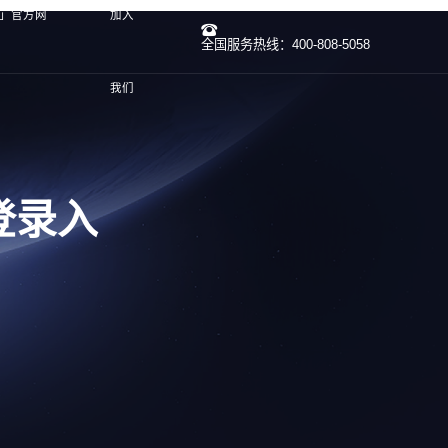
国」官方网
加入
全国服务热线：400-808-5058
我们
登录入