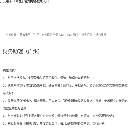
开云电子·「中国」官方网站-登录入口
当前位置：
开云电子·「中国」官方网站-登录入口
>
加入我们
>
社会招聘
>
运营体系
财务助理（广州）
岗位职责：
1、负责日常现金、支票及承兑汇票的收付、保管，管理公司银行账户；
2、认真审核银行付款的原始单据，确保审批手续齐全、单据合规，协调处理紧急突发性用款的应
急支付；
3、妥善保管银行账户、相关印章、空白支票、银行对账单及各类收据、凭单，要求建立台账的必
须健全并登好台账；
4、每日准确向领导上报各账户资金余额，做好现金日记账、日报表、支出情况登记表；
5、积极配合会计做好月度、年度结账工作；每月及时整理各类单据，银行回单。