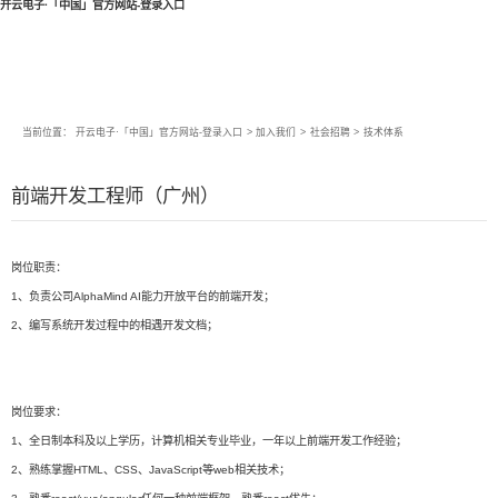
开云电子·「中国」官方网站-登录入口
当前位置：
开云电子·「中国」官方网站-登录入口
>
加入我们
>
社会招聘
>
技术体系
前端开发工程师（广州）
岗位职责：
1、负责公司AlphaMind AI能力开放平台的前端开发；
2、编写系统开发过程中的相遇开发文档；
岗位要求：
1、全日制本科及以上学历，计算机相关专业毕业，一年以上前端开发工作经验；
2、熟练掌握HTML、CSS、JavaScript等web相关技术；