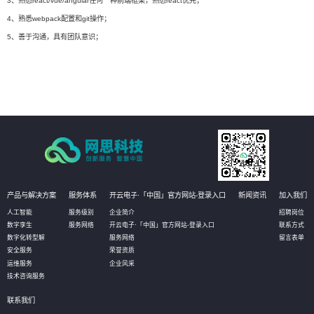
3、熟悉react/vue/angular任何一种前端框架，熟悉react优先；
4、熟悉webpack配置和git操作；
5、善于沟通，具有团队意识；
产品与解决方案
服务体系
开云电子·「中国」官方网站-登录入口
新闻资讯
加入我们
人工智能
服务级别
企业简介
招聘岗位
数字孪生
服务网络
开云电子·「中国」官方网站-登录入口
联系方式
数字化转型解
服务网络
留言表单
安全服务
荣誉资质
运维服务
企业风采
技术咨询服务
联系我们