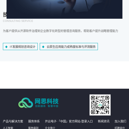
技术咨询服务
CONSULTING SERVICE
为客户提供从开源软件治理到企业数字化转型的管理咨询服务，帮助客户提升战略管理能力
IT发展规划咨询设计
云原生应用能力成熟度标准与评测服务
产品与解决方案
服务体系
开云电子·「中国」官方网站-登录入口
新闻资讯
加入我们
人工智能
服务级别
企业简介
招聘岗位