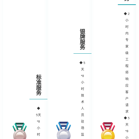
◆
2
小
时
银
内
牌
专
服
务
家
级
工
◆
5
程
天
师
*8
标
响
准
小
应
服
时
务
客
技
户
术
请
◆
人
求
5天
员
◆ 5
*8
驻
天
小
场
*8
时
监
小