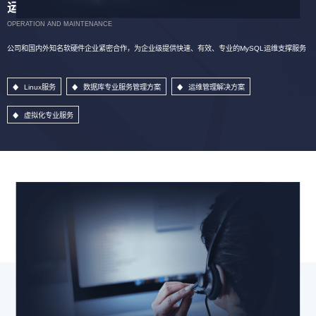
运维服务
OPERATION AND MAINTENANCE
公司和国内外知名软硬件企业紧密合作，为企业级提供快速、有效、专业的MySQL运维支撑服务
Linux服务
数据库专业服务管理方案
运维管理解决方案
虚拟化专业服务