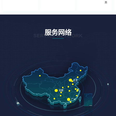
务
服务网络
SERVICE NETWORK
北京
成都
广州