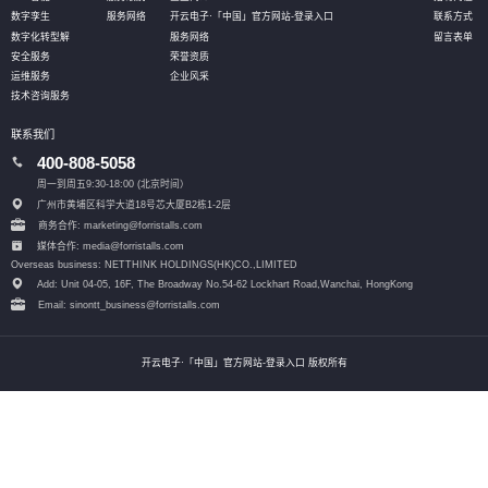
数字孪生
服务网络
开云电子·「中国」官方网站-登录入口
联系方式
数字化转型解
服务网络
留言表单
安全服务
荣誉资质
运维服务
企业风采
技术咨询服务
联系我们
400-808-5058
周一到周五9:30-18:00 (北京时间）
广州市黄埔区科学大道18号芯大厦B2栋1-2层
商务合作: marketing@forristalls.com
媒体合作: media@forristalls.com
Overseas business: NETTHINK HOLDINGS(HK)CO.,LIMITED
Add: Unit 04-05, 16F, The Broadway No.54-62 Lockhart Road,
Wanchai, HongKong
Email: sinontt_business@forristalls.com
开云电子·「中国」官方网站-登录入口 版权所有