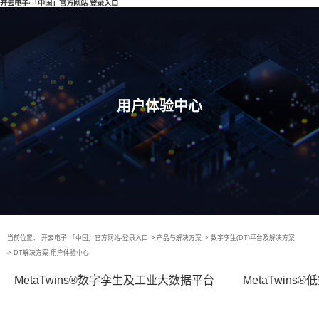
开云电子·「中国」官方网站-登录入口
用户体验中心
当前位置：
开云电子·「中国」官方网站-登录入口
>
产品与解决方案
>
数字孪生(DT)平台及解决方案
>
DT解决方案-用户体验中心
MetaTwins®数字孪生及工业大数据平台
MetaTwin