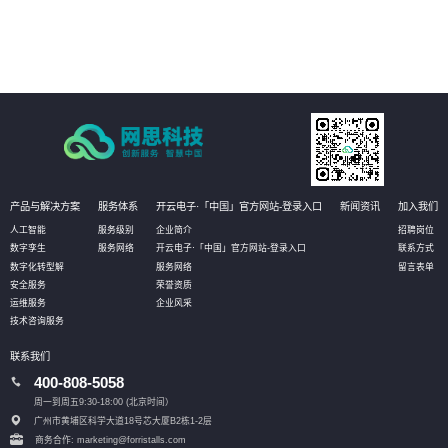
04
精准营销决策：
基于
大量用户数据，为企业提供精准的用户画像和市场洞察，
制定更加精准的营销策略和推广活动，提高营销效果和投资回报率。
产品与解决方案
服务体系
开云电子·「中国」官方网站-登录入口
新闻资讯
加入我们
人工智能
服务级别
企业简介
招聘岗位
数字孪生
服务网络
开云电子·「中国」官方网站-登录入口
联系方式
数字化转型解
服务网络
留言表单
安全服务
荣誉资质
运维服务
企业风采
技术咨询服务
联系我们
400-808-5058
周一到周五9:30-18:00 (北京时间）
广州市黄埔区科学大道18号芯大厦B2栋1-2层
商务合作: marketing@forristalls.com