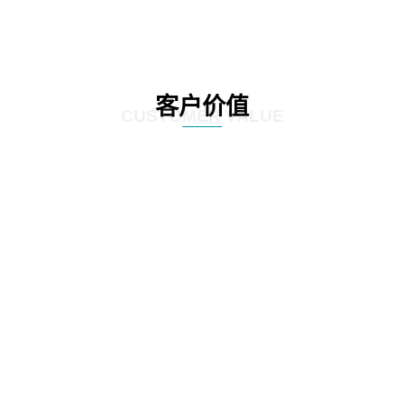
客户价值
CUSTOMER VALUE
01
产品业务能力展示：强调产品、技术和业务内容的更新、常展常新，结合受众
认知，提供有创意、印象深刻的展示。
02
企业品牌形象提升：强调企业精神、理念的发扬，立足开云电子·「中国」官方
网站-登录入口，打动观众、吸引来宾。
03
提升用户体验：通过优化产品设计、改进交互流程、提升服务质量等方式，全
面提升用户体验。这种优质体验能够增强用户对产品的信任度和依赖度，提高
用户黏性，为企业赢得更多忠实用户。