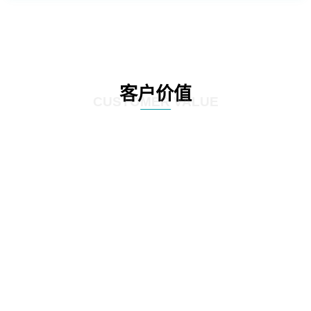
客户价值
CUSTOMER VALUE
01
通过定制化的咨询服务，制定符合客户实际情况的IT发展策略和实施方案，为客
户提供更有效的IT解决方案。
02
网思科技的服务不仅提供IT咨询，还能执行和监控策略实施的过程，并在必要时
对策略和方案进行调整，以确保长期的落实和卓越的结果。
03
IT咨询服务不仅仅是提供策略和方案，更重要的是要为实施提供具体的落地举措
和工作计划。网思科技的服务能够将IT发展策略和方案落地，提供具体的实施计