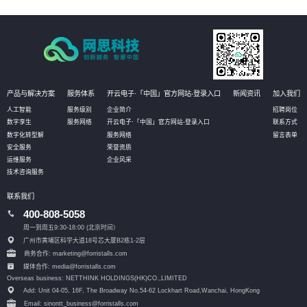
划、流程和步骤，帮助客户更好地规划IT改造管理方式。
产品与解决方案
服务体系
开云电子·「中国」官方网站-登录入口
新闻资讯
加入我们
人工智能
服务级别
企业简介
招聘岗位
数字孪生
服务网络
开云电子·「中国」官方网站-登录入口
联系方式
数字化转型解
服务网络
留言表单
安全服务
荣誉资质
运维服务
企业风采
技术咨询服务
联系我们
400-808-5058
周一到周五9:30-18:00 (北京时间）
广州市黄埔区科学大道18号芯大厦B2栋1-2层
商务合作: marketing@forristalls.com
媒体合作: media@forristalls.com
Overseas business: NETTHINK HOLDINGS(HK)CO.,LIMITED
Add: Unit 04-05, 16F, The Broadway No.54-62 Lockhart Road,
Wanchai, HongKong
Email: sinontt_business@forristalls.com