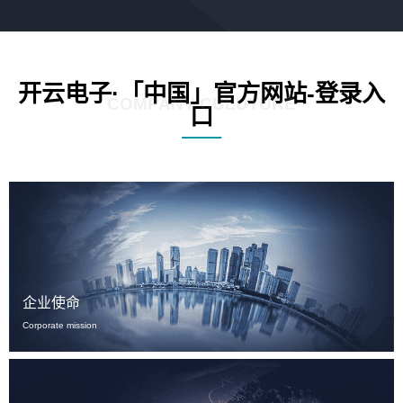
开云电子·「中国」官方网站-登录入
COMPANY CULUTURE
口
企业使命
Corporate mission