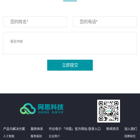
立即提交
产品与解决方案
服务体系
开云电子·「中国」官方网站-登录入口
新闻资讯
加入我们
人工智能
服务级别
企业简介
招聘岗位