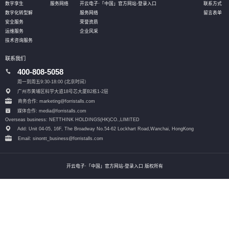
数字孪生
服务网络
开云电子·「中国」官方网站-登录入口
联系方式
数字化转型解
服务网络
留言表单
安全服务
荣誉资质
运维服务
企业风采
技术咨询服务
联系我们
400-808-5058
周一到周五9:30-18:00 (北京时间）
广州市黄埔区科学大道18号芯大厦B2栋1-2层
商务合作: marketing@forristalls.com
媒体合作: media@forristalls.com
Overseas business: NETTHINK HOLDINGS(HK)CO.,LIMITED
Add: Unit 04-05, 16F, The Broadway No.54-62 Lockhart Road,
Wanchai, HongKong
Email: sinontt_business@forristalls.com
开云电子·「中国」官方网站-登录入口 版权所有