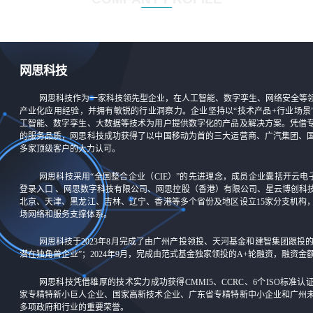
网思科技
网思科技作为一家科技领先型企业，在人工智能、数字孪生、网络安全等
产业化应用经验，并拥有敏锐的行业洞察力。企业坚持以“技术产品+行业场景
工智能、数字孪生、大数据等技术为用户提供数字化的产品及解决方案。凭借
的服务品质，网思科技成功获得了以中国移动为首的三大运营商、广汽集团、
多家顶级客户的大力认可。
网思科技采用“全国整合企业（CIE）”的先进理念，成员企业囊括开云电
登录入口 、网思数字科技有限公司、网思控股（香港）有限公司、星云博创科
北京、天津、黑龙江、吉林、辽宁、香港等多个省份及地区设立15家分支机构
场网络和服务支撑体系。
网思科技于2023年8月完成了由广州产投领投、天河基金和建智集团跟投
潜在独角兽企业”；2024年9月，完成由范式基金独家领投的A+轮融资，融资
网思科技凭借雄厚的技术实力成功获得CMMI5、CCRC、6个ISO标准
家专精特新小巨人企业、国家高新技术企业、广东省专精特新中小企业和广州
多项政府和行业的重要荣誉。