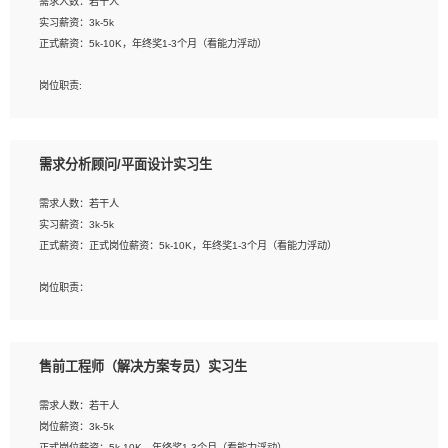
需求人数：若干人
1. 熟悉 Javascript, CSS, HTML, Vue, Git;
实习薪资：3k-5k
2. 熟悉前端常用框架, 能独立完成设计给予的 UI 效果;
正式薪资：5k-10K，年终奖1-3个月（看能力浮动）
3. 有良好的代码习惯, 低级错误出现频率低;
4. 具备优秀的沟通和协调能力，能承受比较大的工作压力;
岗位职责:
5. 自我驱动力强, 能自主学习新知识新技术, 并具有较强的自学能力;
1. 为企业客户提供软件技术服务。包括安装、升级、配置、调优、故障诊断等工
6. 了解前端设计及后端开发, 可快速和同事对接工作;
作；
7. 了解或熟悉 WebGL 及相关框架优先。
2. 在此基础上，并能为客户提供客户化技术支持方案，提升软件使用效率与价值。
需求分析顾问/平面设计实习生
任职要求:
需求人数：若干人
1. 计算机专业相关背景；
实习薪资：3k-5k
2. 自我学习和动手能力强，对操作系统、数据库有一定基础和兴趣；
正式薪资：正式岗位薪资：5k-10K，年终奖1-3个月（看能力浮动）
3.沟通能力强、有基础客户服务意识。
岗位职责：
1、 沟通客户需求，分析其实施的可行性，辅助项目经理完成展示策划、设计；
2、 把握设计时间节点，控制设计进度，完成展示设计任务；
3、配合平面设计师完成项目最终的整体汇报方案；参与项目例会，项目完工总结报
售前工程师（解决方案专员）实习生
告，设计项目文件管理和资料库维护；
4、 创新设计表现形式，优化流程、提高设计工作效率；
需求人数：若干人
5、 设计内容包括但不限于：展厅/博物馆/展馆的规划与空间设计，人机界面设计，
岗位薪资：3k-5k
标志及吉祥物设计，效果图后期处理等。
正式岗位薪资：5k-10K，年终奖1-3个月（看能力浮动）