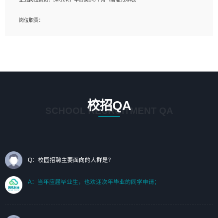
岗位要求：
岗位职责：
1、艺术设计类相关专业；（其中需求分析顾问不限专业）
1、完成主要工作：项目解决方案策划与编写，项目投标方案编写、项目申报方案编
2、热爱展览展示设计工作，熟悉行业动向，设计专业知识和产品专业知识；
写；
3、具有良好的人际沟通、准确判断客户需求并执行的能力、较强的团队合作能力和
2、人才队伍建设：完善SPL人才沉淀，积聚力量，为公司各省项目打单提供全面支
服务意识。
撑。
任职要求：
1. 熟悉 Javascript, CSS, HTML, Vue, Git;
校招QA
2. 熟悉 前端常用框架, 能独立完成设计给予的 UI 效果;
SCHOOL RECRUITMENT QA
3. 有良好的代码习惯, 低级错误出现频率低;
4. 具备优秀的沟通和协调能力，能承受比较大的工作压力;
5. 自我驱动力强, 能自主学习新知识新技术, 并具有较强的自学能力;
6. 了解前端设计及后端开发, 可快速和同事对接工作;
7. 了解或熟悉 WebGL 及相关框架优先。
Q：校园招聘主要面向的人群是？
（岗位人员专职于行业应用解决方案、项目申报方案、投标方案的策划编写）
A：当年应届毕业生，也欢迎次年毕业的同学申请；