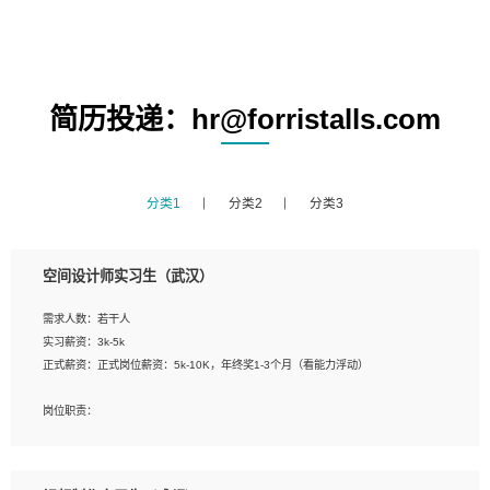
简历投递：hr@forristalls.com
分类1
分类2
分类3
空间设计师实习生（武汉）
需求人数：若干人
实习薪资：3k-5k
正式薪资：正式岗位薪资：5k-10K，年终奖1-3个月（看能力浮动）
岗位职责：
1、 沟通客户需求，分析其实施的可行性，辅助项目经理完成展示策划、设计；
2、 把握设计时间节点，控制设计进度，完成展示设计任务；
3、配合平面设计师完成项目最终的整体汇报方案；参与项目例会，项目完工总结报