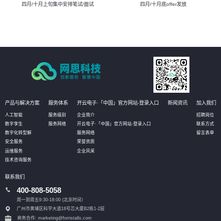
四月/十月上旬集中安排笔试/面试
四月/十月底offer发放
产品与解决方案
服务体系
开云电子·「中国」官方网站-登录入口
新闻资讯
加入我们
人工智能
服务级别
企业简介
招聘岗位
数字孪生
服务网络
开云电子·「中国」官方网站-登录入口
联系方式
数字化转型解
服务网络
留言表单
安全服务
荣誉资质
运维服务
企业风采
技术咨询服务
联系我们
400-808-5058
周一到周五9:30-18:00 (北京时间）
广州市黄埔区科学大道18号芯大厦B2栋1-2层
商务合作: marketing@forristalls.com