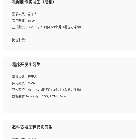
视频制作实习生（成都）
告，设计项目文件管理和资料库维护；
4、 创新设计表现形式，优化流程、提高设计工作效率；
需求人数：若干人
5、 设计内容包括但不限于：展厅/博物馆/展馆的规划与空间设计，人机界面设计，
实习薪资：3k-5k
标志及吉祥物设计，效果图后期处理等。
正式薪资：5k-10K，年终奖1-3个月（看能力浮动）
岗位要求：
岗位职责：
1、艺术设计类相关专业；
1、各类企业宣传片视频的剪辑和片头片尾包装；
2、热爱展览展示设计工作，熟悉行业动向，设计专业知识和产品专业知识；
2、广告片的后期剪辑与整体特效合成；
3、具有良好的人际沟通、准确判断客户需求并执行的能力、较强的团队合作能力和
3、特效及动画制作并了解后期合成软件。
服务意识。
程序开发实习生
岗位要求：
需求人数：若干人
1、热爱影视，责任心强，有强烈的兴趣和后期制作的主观能动性；
实习薪资：3k-5k
2、熟练使用After Effect、Photo Shop、熟练掌握视频剪辑和特效包装软件；
正式薪资：5k-10K，年终奖1-3个月（看能力浮动）
3、能对影片后期进行整体调色控制，具备一定审美感；
技能要求:Javascript, CSS, HTML, Vue
4、在剪辑上会思考，有一定编导思维；
5、踏实， 勤奋，愿意在工作中不断学习，提高自我；
工作职责：
6、能与同事友好相处。
1. 负责公司的前端项目的开发;
2. 负责公司已有项目的维护及迭代;
软件支持工程师实习生
工作要求: