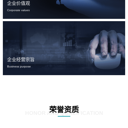
企业价值观
Corporate values
企业经营宗旨
Business purpose
荣誉资质
HONOR AND QUALIFICATION