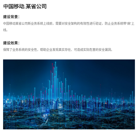
中国移动.某省公司
建设背景：
中国移动某省公司新业务系统上线前，需要对安全架构的有效性进行验证，防止业务系统带“病”上
线。
建设效果：
保障了业务系统的安全性，帮助企业发现真实存在、可造成实际危害的安全漏洞。