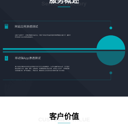
服务概述
Service Directory
客户价值
CUSTOMER VALUE