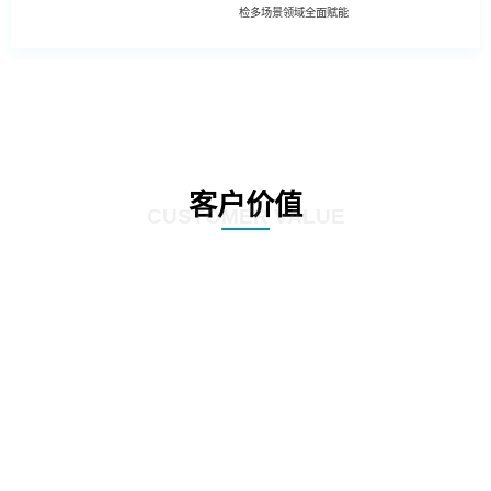
检多场景领域全面赋能
客户价值
CUSTOMER VALUE
01
基于深度学习的照片模糊性检测方法
02
工程照片历史重复性检测方法