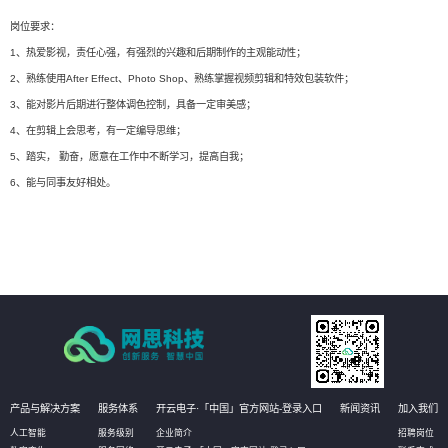
岗位要求：
1、热爱影视，责任心强，有强烈的兴趣和后期制作的主观能动性；
2、熟练使用After Effect、Photo Shop、熟练掌握视频剪辑和特效包装软件；
3、能对影片后期进行整体调色控制，具备一定审美感；
4、在剪辑上会思考，有一定编导思维；
5、踏实， 勤奋，愿意在工作中不断学习，提高自我；
6、能与同事友好相处。
产品与解决方案
服务体系
开云电子·「中国」官方网站-登录入口
新闻资讯
加入我们
人工智能
服务级别
企业简介
招聘岗位