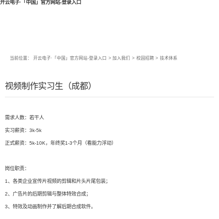
开云电子·「中国」官方网站-登录入口
当前位置：
开云电子·「中国」官方网站-登录入口
>
加入我们
>
校园招聘
>
技术体系
视频制作实习生（成都）
需求人数：若干人
实习薪资：3k-5k
正式薪资：5k-10K，年终奖1-3个月（看能力浮动）
岗位职责：
1、各类企业宣传片视频的剪辑和片头片尾包装；
2、广告片的后期剪辑与整体特效合成；
3、特效及动画制作并了解后期合成软件。