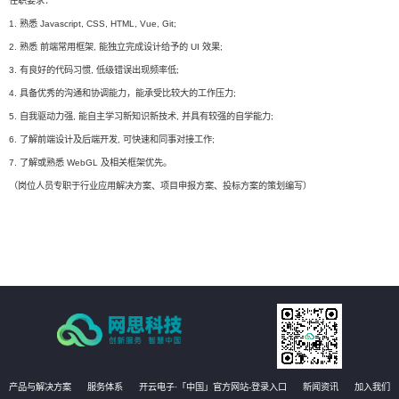
任职要求：
1. 熟悉 Javascript, CSS, HTML, Vue, Git;
2. 熟悉 前端常用框架, 能独立完成设计给予的 UI 效果;
3. 有良好的代码习惯, 低级错误出现频率低;
4. 具备优秀的沟通和协调能力，能承受比较大的工作压力;
5. 自我驱动力强, 能自主学习新知识新技术, 并具有较强的自学能力;
6. 了解前端设计及后端开发, 可快速和同事对接工作;
7. 了解或熟悉 WebGL 及相关框架优先。
（岗位人员专职于行业应用解决方案、项目申报方案、投标方案的策划编写）
产品与解决方案
服务体系
开云电子·「中国」官方网站-登录入口
新闻资讯
加入我们