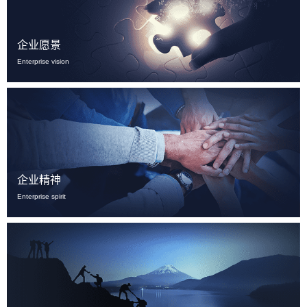
企业愿景
Enterprise vision
企业精神
Enterprise spirit