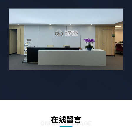
在线留言
ONLINE MESSAGE