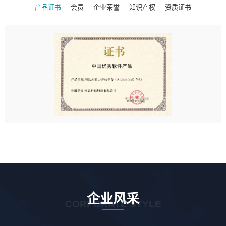
产品证书
会员
企业荣誉
知识产权
资质证书
企业风采
CORPORATE STYLE