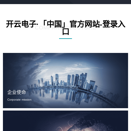
开云电子·「中国」官方网站-登录入
COMPANY CULUTURE
口
企业使命
Corporate mission