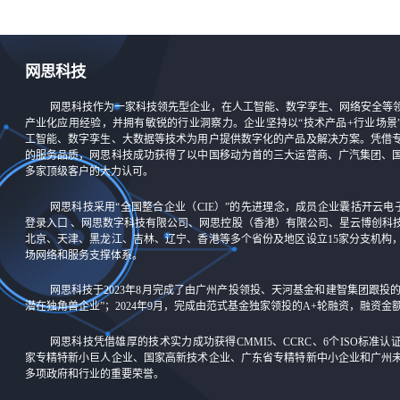
网思科技
网思科技作为一家科技领先型企业，在人工智能、数字孪生、网络安全等
产业化应用经验，并拥有敏锐的行业洞察力。企业坚持以“技术产品+行业场景
工智能、数字孪生、大数据等技术为用户提供数字化的产品及解决方案。凭借
的服务品质，网思科技成功获得了以中国移动为首的三大运营商、广汽集团、
多家顶级客户的大力认可。
网思科技采用“全国整合企业（CIE）”的先进理念，成员企业囊括开云电
登录入口 、网思数字科技有限公司、网思控股（香港）有限公司、星云博创科
北京、天津、黑龙江、吉林、辽宁、香港等多个省份及地区设立15家分支机构
场网络和服务支撑体系。
网思科技于2023年8月完成了由广州产投领投、天河基金和建智集团跟投
潜在独角兽企业”；2024年9月，完成由范式基金独家领投的A+轮融资，融资
网思科技凭借雄厚的技术实力成功获得CMMI5、CCRC、6个ISO标准
家专精特新小巨人企业、国家高新技术企业、广东省专精特新中小企业和广州
多项政府和行业的重要荣誉。