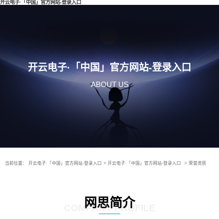
开云电子·「中国」官方网站-登录入口
开云电子·「中国」官方网站-登录入口
ABOUT US
当前位置：
开云电子·「中国」官方网站-登录入口
>
开云电子·「中国」官方网站-登录入口
>
荣誉资质
网思简介
COMPANY PROFILE