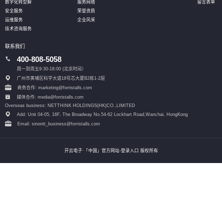
数字化转型解
服务网络
留言表单
安全服务
荣誉资质
运维服务
企业风采
技术咨询服务
联系我们
400-808-5058
周一到周五9:30-18:00 (北京时间）
广州市黄埔区科学大道18号芯大厦B2栋1-2层
商务合作: marketing@forristalls.com
媒体合作: media@forristalls.com
Overseas business: NETTHINK HOLDINGS(HK)CO.,LIMITED
Add: Unit 04-05, 16F, The Broadway No.54-62 Lockhart Road,
Wanchai, HongKong
Email: sinontt_business@forristalls.com
开云电子·「中国」官方网站-登录入口 版权所有